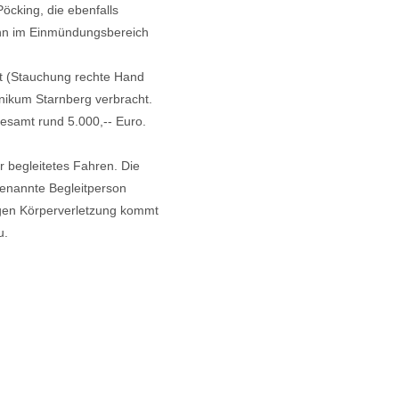
öcking, die ebenfalls
ann im Einmündungsbereich
zt (Stauchung rechte Hand
nikum Starnberg verbracht.
esamt rund 5.000,-- Euro.
r begleitetes Fahren. Die
 benannte Begleitperson
igen Körperverletzung kommt
u.